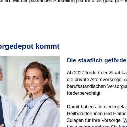
iert: Mit der passenden Aufstellung ist für alles gesorgt –
f
sorgedepot kommt
Die staatlich geförde
Ab 2027 fördert der Staat ka
die private Altersvorsorge. A
berufsständischen Versorgun
förderberechtigt.
Damit haben alle niedergela
Heilberuflerinnen und Heilbe
Zulagen für ihre Vorsorge.
W