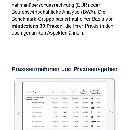
nahmen
überschuss
rech
nung (EÜR) oder
Betriebs
wirt
schaft
liche Analyse (BWA). Die
Bench
mark-Gruppe basiert auf einer Basis von
min
destens 30 Praxen
, die Ihrer Praxis in den
oben genann
ten Aspekten ähneln.
Praxiseinnahmen und Praxisausgaben