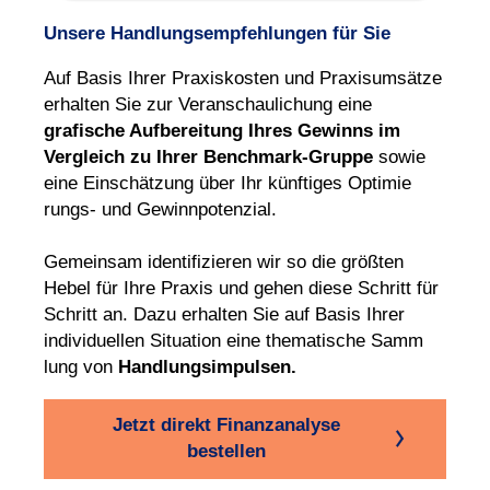
Unsere Handlungsempfehlungen für Sie
Auf Basis Ihrer Praxis
kosten und Praxis
umsätze
erhalten Sie zur Veran
schau
lichung eine
grafische Auf
berei
tung Ihres Gewinns im
Vergleich zu Ihrer Bench
mark-
Gruppe
sowie
eine Einschät
zung über Ihr künfti
ges Optimie
rungs- und Gewinn
potenzial.
Gemeinsam identi
fizieren wir so die größten
Hebel für Ihre Praxis und gehen diese Schritt für
Schritt an. Dazu erhalten Sie auf Basis Ihrer
indivi
duellen Situa
tion eine thema
tische Samm
lung von
Handlungs
impulsen.
Jetzt direkt Finanzanalyse
bestellen