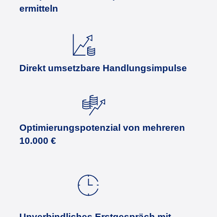
ermitteln
Direkt umsetzbare Handlungsimpulse
Optimierungspotenzial
von mehreren
10.000 €
Un
ver
bind
liches Erst
ge
spräch mit