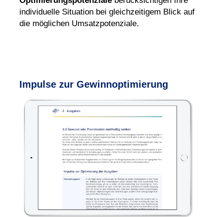
Opti
mie
rungs
potenziale
berück
sichti
gen Ihre
indivi
duelle Situation bei gleich
zeitigem Blick auf
die mög
lichen Umsatz
potenziale.
Impulse zur Gewinnoptimierung