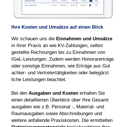
Ihre Kosten und Umsätze auf einen Blick
Wir schauen uns die
Ein
nahmen und Umsätze
in Ihrer Praxis an wie KV-Zahlungen, selbst
gestellte Rech
nungen bis zu Ein
nahmen von
IGeL-Leis
tungen. Zudem wer
den Honorar
erträge
oder son
stige Ein
nahmen, wie Erträge aus Gut
achter- und Vertreter
tätig
keiten oder beleg
ärzt
liche Leis
tungen beachtet.
Bei den
Aus
gaben und Kosten
erhal
ten Sie
einen detaill
ierten Über
blick über Ihre Gesamt
aus
gaben wie z.B. Personal -, Material- und
Raum
aus
gaben sowie Abschrei
bungen und
weitere anfallende Praxis
kosten. Die ermittelten