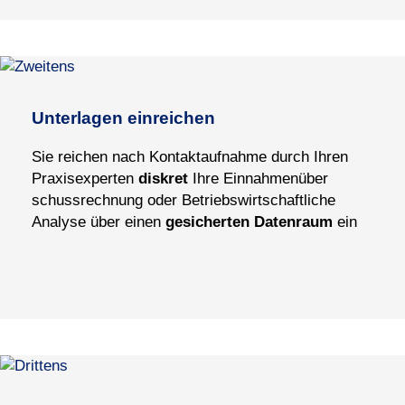
Unterlagen einreichen
Sie reichen
nach Kontaktaufnahme durch Ihren
Praxisexperten
diskret
Ihre Ein
nahmen
über
schuss
­rech
nung oder Betriebs
wirt
schaft
liche
Analyse über einen
gesicher
ten Daten
raum
ein