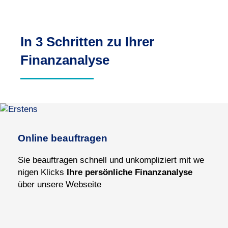
In 3 Schritten zu Ihrer
Finanzanalyse
Online beauftragen
Sie be
auf
tragen schnell und un
kom
pliziert mit we
nigen Klicks
Ihre per
sön
liche Fi
nanz
ana
lyse
über un
sere Web
seite