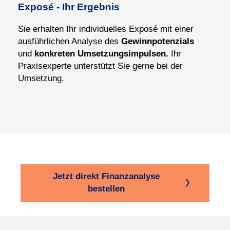
Exposé - Ihr Ergebnis
Sie erhal
ten Ihr indivi
duel
les Exposé mit einer
aus
führ
lichen Analy
se des
Gewinn
poten
zials
und
kon
kre
ten Umset
zungs
impulsen.
Ihr
Praxisexperte unterstützt Sie gerne bei der
Umsetzung.
Jetzt direkt Finanzanalyse
bestellen