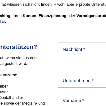
it
ät wlassen sich nicht finden – wohl aber erprobte Unter
st
nking
, Ihren
Konten
,
Finanzplanung
oder
Vermögensprod
lar
.
unterstützen?
Nachricht
*
uf, wenn sie aus dem
u gestellt wird:
skonzerne
Unternehmen *
eiber
äuser
Dentalhändler
Vorname
*
e sowie der Medizin- und