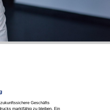
g
 zukunfts
sichere Geschäfts
drucks markt
fähig zu bleiben. Ein