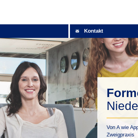
Kontakt
For
Niede
Von A wie App
Zweigpraxis