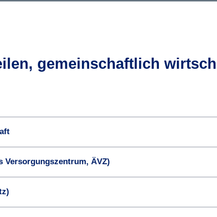
len, gemeinschaftlich wirtsch
aft
es Versor­gungs­zentrum, ÄVZ)
tz)