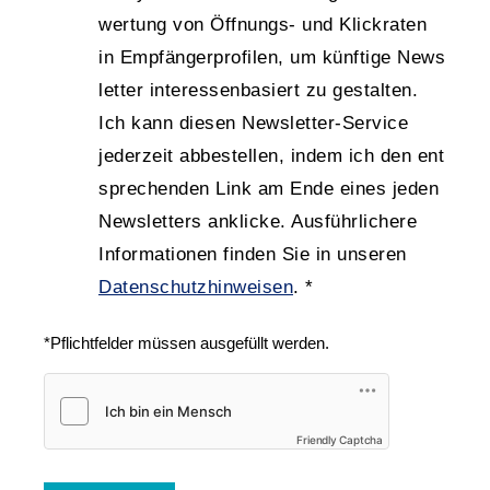
wertung von Öffnungs- und Klick
raten
in Empfänger
profilen, um künftige News
letter interessen
basiert zu ge
stalten.
Ich kann diesen News
letter-Service
jeder
zeit ab
be
stellen, indem ich den ent
sprech
enden Link am Ende eines jeden
News
letters an
klicke. Aus
führ
lichere
Infor
ma
tionen finden Sie in unseren
Datenschutzhinweisen
.
*
*Pflichtfelder müssen ausgefüllt werden.
Friendly Captcha