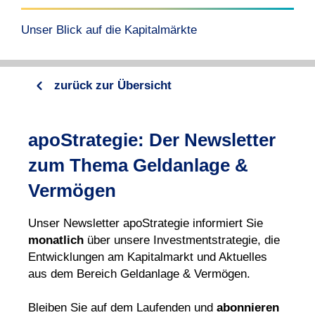
Unser Blick auf die Kapitalmärkte
zurück zur Übersicht
apoStrategie: Der Newsletter
zum Thema Geldanlage &
Vermögen
Unser News
letter apoStrategie infor
miert Sie
monat
lich
über unsere Investmentstrategie, die
Ent
wicklungen am Kapital
markt und Aktuelles
aus dem Bereich Geld
anlage & Ver
mögen.
Bleiben Sie auf dem Lauf
en
den und
abonnieren